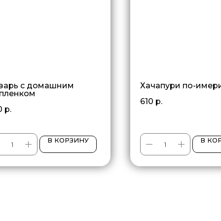
зарь с домашним
Хачапури по-имер
пленком
610
р.
0
р.
В КОРЗИНУ
В КО