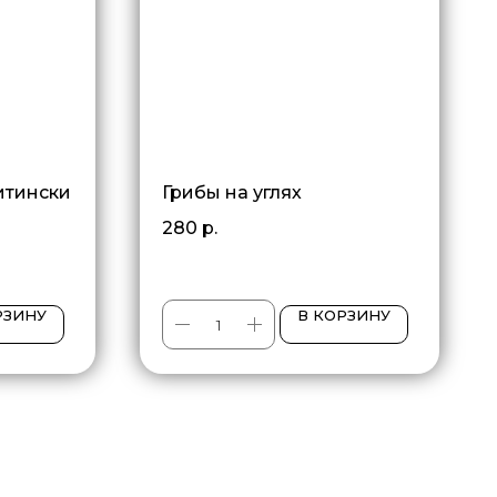
итински
Грибы на углях
280
р.
РЗИНУ
В КОРЗИНУ