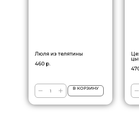
Люля из телятины
Це
цы
460
р.
47
В КОРЗИНУ