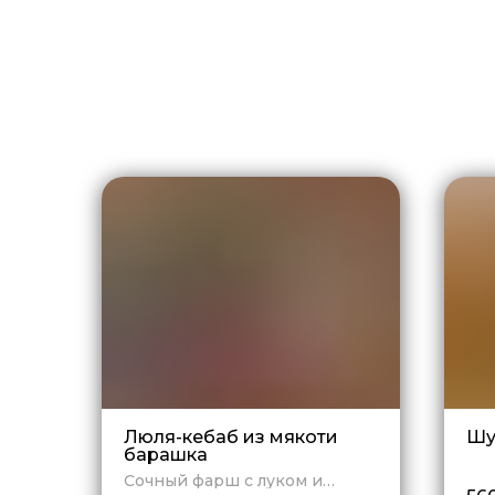
Люля-кебаб из мякоти
Шу
барашка
Сочный фарш с луком и