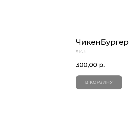
ЧикенБургер
SKU:
300,00
р.
В КОРЗИНУ